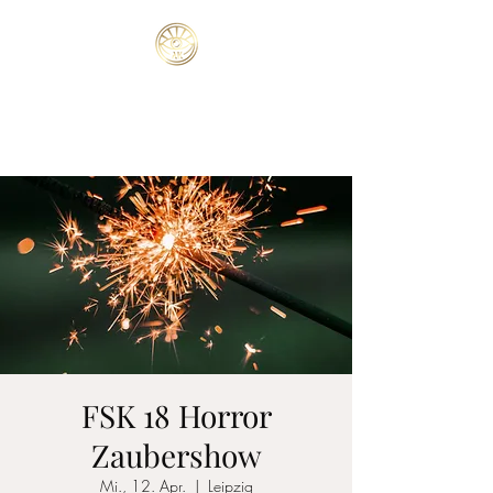
ATTILA
Magie & Mentalismus
FSK 18 Horror
Zaubershow
Mi., 12. Apr.
  |  
Leipzig