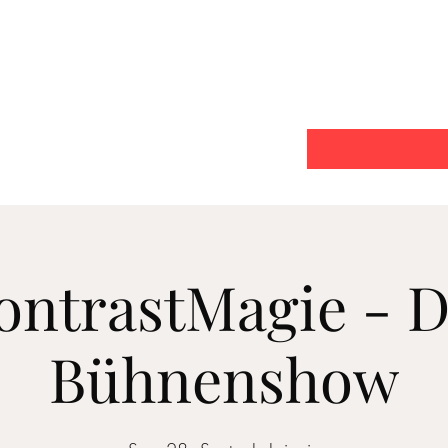
Start
Über mich
Auftr
ontrastMagie - D
Bühnenshow