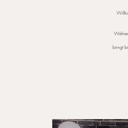
Willk
Währen
bringt b