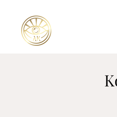
ATTILA
Magie & Mentalismus
K