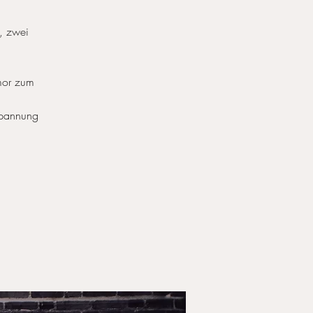
, zwei
mor zum
 Spannung