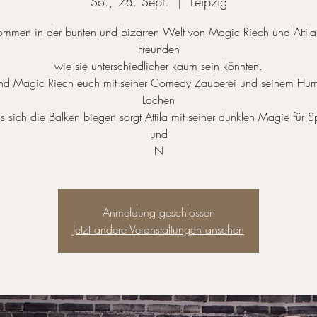
So., 28. Sept.
  |  
Leipzig
ommen in der bunten und bizarren Welt von Magic Riech und Attila
Freunden
wie sie unterschiedlicher kaum sein könnten.
d Magic Riech euch mit seiner Comedy Zauberei und seinem Hu
Lachen
is sich die Balken biegen sorgt Attila mit seiner dunklen Magie für
und
N
Anmeldung geschlossen
Jetzt andere Veranstaltungen ansehen