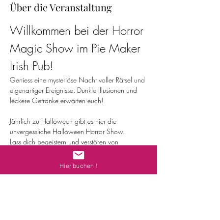
Über die Veranstaltung
Willkommen bei der Horror 
Magic Show im Pie Maker 
Irish Pub!
Geniess eine mysteriöse Nacht voller Rätsel und 
eigenartiger Ereignisse. Dunkle Illusionen und 
leckere Getränke erwarten euch!
Jährlich zu Halloween gibt es hier die 
unvergessliche Halloween Horror Show. 
Lass dich begeistern und verstören von 
unglaublichen Kunststücken, düsteren 
Geschichten und unerklärlichen Phänomenen.
Hier buchen !
Featured Acts:
The Nail:
 Erlebt, wie verstörend ein 
einzelner Nagel sein kann